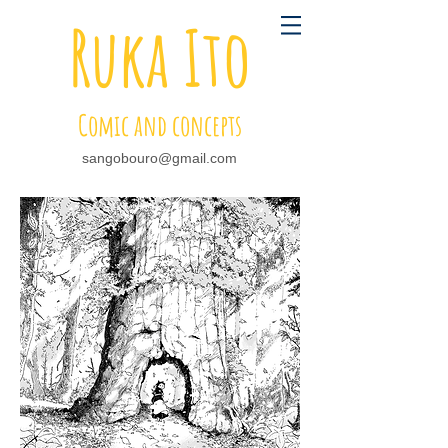
Ruka Ito
Comic and concepts
sangobouro@gmail.com