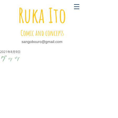
Ruka Ito
Comic and concepts
sangobouro@gmail.com
2021年8月9日
グッツ