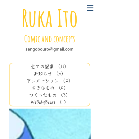
Ruka Ito
Comic and concepts
sangobouro@gmail.com
全ての記事
（11）
11件の記事
お知らせ
（5）
5件の記事
アニメーション
（2）
2件の記事
すきなもの
（0）
0件の記事
つくったもの
（3）
3件の記事
WeBabyBears
（1）
1件の記事